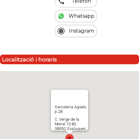
call
Telèfon
Whatsapp
Instagram
Localització i horaris
Xarcuteria Agüelo,
p.28
C. Verge de la
Mercè 72-80.
08950, Esplugues
de Llobregat.
España