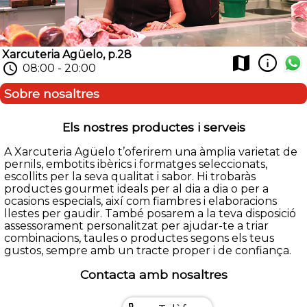
Xarcuteria Agüelo, p.28
info
map
schedule
08:00 - 20:00
Sobre nosaltres
Els nostres productes i serveis
A Xarcuteria Agüelo t’oferirem una àmplia varietat de
pernils, embotits ibèrics i formatges seleccionats,
escollits per la seva qualitat i sabor. Hi trobaràs
productes gourmet ideals per al dia a dia o per a
ocasions especials, així com fiambres i elaboracions
llestes per gaudir. També posarem a la teva disposició
assessorament personalitzat per ajudar-te a triar
combinacions, taules o productes segons els teus
gustos, sempre amb un tracte proper i de confiança.
Contacta amb nosaltres