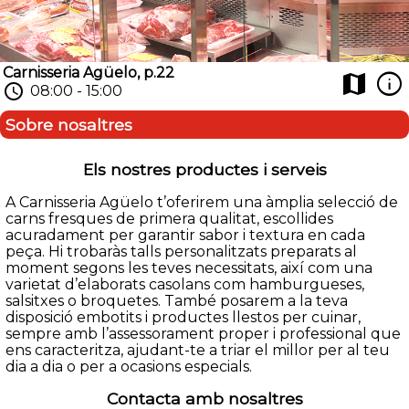
Carnisseria Agüelo, p.22
info
map
schedule
08:00 - 15:00
Sobre nosaltres
Els nostres productes i serveis
A Carnisseria Agüelo t’oferirem una àmplia selecció de
carns fresques de primera qualitat, escollides
acuradament per garantir sabor i textura en cada
peça. Hi trobaràs talls personalitzats preparats al
moment segons les teves necessitats, així com una
varietat d’elaborats casolans com hamburgueses,
salsitxes o broquetes. També posarem a la teva
disposició embotits i productes llestos per cuinar,
sempre amb l’assessorament proper i professional que
ens caracteritza, ajudant-te a triar el millor per al teu
dia a dia o per a ocasions especials.
Contacta amb nosaltres