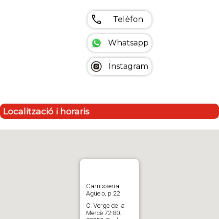
call
Telèfon
Whatsapp
Instagram
Localització i horaris
Carnisseria
Agüelo, p.22
C. Verge de la
Mercè 72-80.