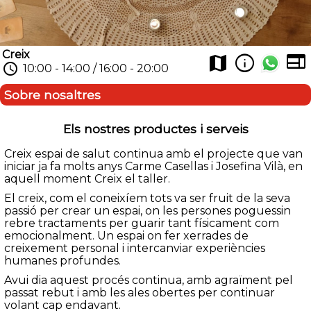
Creix
web
info
map
schedule
10:00 - 14:00 / 16:00 - 20:00
Sobre nosaltres
Els nostres productes i serveis
Creix espai de salut continua amb el projecte que van
iniciar ja fa molts anys Carme Casellas i Josefina Vilà, en
aquell moment Creix el taller.
El creix, com el coneixíem tots va ser fruit de la seva
passió per crear un espai, on les persones poguessin
rebre tractaments per guarir tant físicament com
emocionalment. Un espai on fer xerrades de
creixement personal i intercanviar experiències
humanes profundes.
Avui dia aquest procés continua, amb agraïment pel
passat rebut i amb les ales obertes per continuar
volant cap endavant.