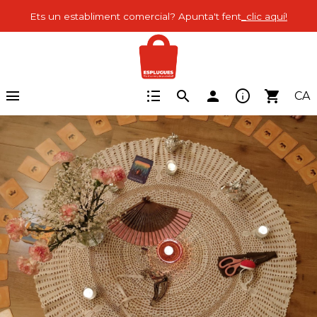
Ets un establiment comercial? Apunta't fent
_clic aquí!
menu
format_list_bulleted
info
search
person
shopping_cart
CA