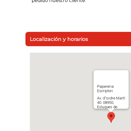
pedido nuestro cliente.
Localización y horarios
Papereria
Escriptori
Av. d'Isidre Martí
40. 08950,
Eslugues de
Llobregat. España
638464955
Abrir en Gloogle
Maps