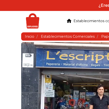
¿Eres
home
Establecimientos c
Inicio
Establecimientos Comerciales
Pape