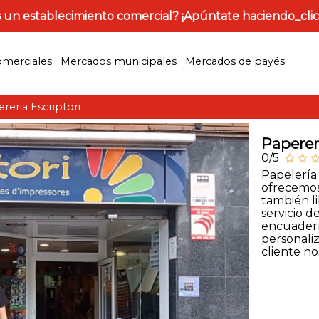
 un establecimiento comercial? ¡Apúntate haciendo
_cli
omerciales
Mercados municipales
Mercados de payés
reria Escriptori
Papereri
0/5
star_outline
star_outline
star_outl
Papelería
ofrecemos
también li
servicio de
encuadern
personali
cliente no