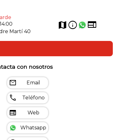
tarde
web
info
map
 14:00
sidre Martí 40
tacta con nosotros
mail
Email
call
Teléfono
web
Web
Whatsapp