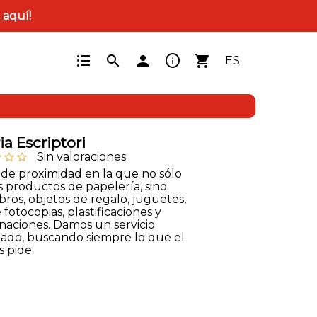
c aquí!
format_list_bulleted
info
search
person
shopping_cart
ES
a Escriptori
Sin valoraciones
ine
star_outline
star_outline
 de proximidad en la que no sólo
 productos de papelería, sino
bros, objetos de regalo, juguetes,
 fotocopias, plastificaciones y
aciones. Damos un servicio
zado, buscando siempre lo que el
s pide.