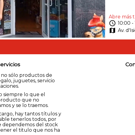
Abre más 
schedule
10:00 -
map
Av. d'I
ervicios
Con
 no sólo productos de
galo, juguetes, servicio
aciones.
o siempre lo que el
n producto que no
mos y se lo traemos.
argo, hay tantos títulos y
ible tenerlos todos, por
re dependemos del stock
ner el titulo que nos ha