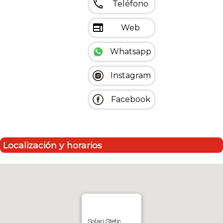
call
Teléfono
web
Web
Whatsapp
Instagram
Facebook
Localización y horarios
Solari Stetic