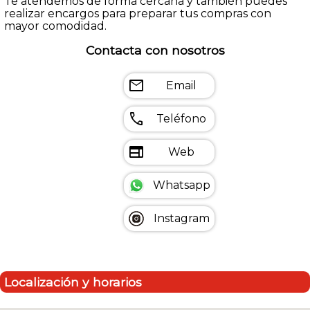
Te atendemos de forma cercana y también puedes
realizar encargos para preparar tus compras con
mayor comodidad.
Contacta con nosotros
mail
Email
call
Teléfono
web
Web
Whatsapp
Instagram
Localización y horarios