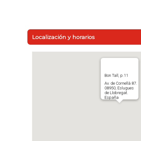
Localización y horarios
Bon Tall, p.11
Av. de Cornellà 87.
08950, Eslugues
de Llobregat.
España
636380302
Abrir en Gloogle
Maps