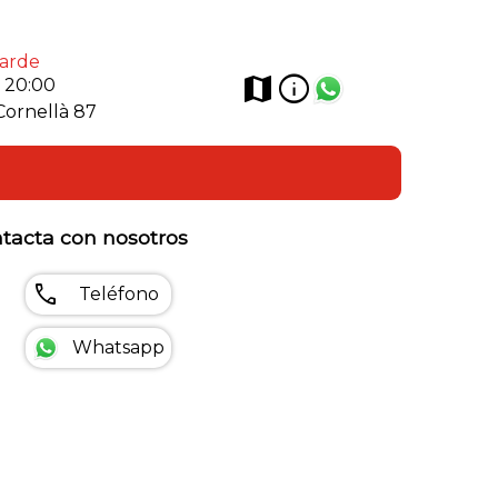
tarde
info
map
- 20:00
Cornellà 87
tacta con nosotros
call
Teléfono
Whatsapp