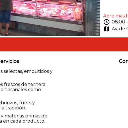
Abre más 
schedule
08:00 
map
Av. de 
ervicios
Con
s selectas, embutidos y
 frescos de ternera,
s artesanales como
horizos, fuets y
la tradición.
y materias primas de
ia en cada producto.