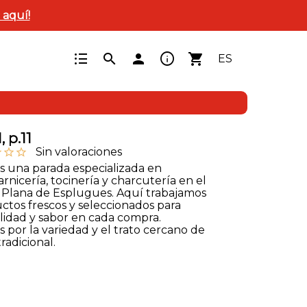
c aquí!
format_list_bulleted
info
search
person
shopping_cart
ES
, p.11
Sin valoraciones
ine
star_outline
star_outline
es una parada especializada en
carnicería, tocinería y charcutería en el
 Plana de Esplugues. Aquí trabajamos
ctos frescos y seleccionados para
alidad y sabor en cada compra.
por la variedad y el trato cercano de
adicional.