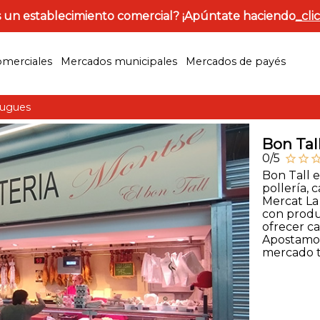
 un establecimiento comercial? ¡Apúntate haciendo
_cli
omerciales
Mercados municipales
Mercados de payés
lugues
Bon Tall
0/5
star_outline
star_outline
star_outl
Bon Tall 
pollería, 
Mercat La
con produ
ofrecer c
Apostamos 
mercado tr